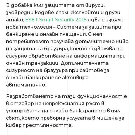
В добавка към защитата от вируси,
зловредни кодове, спам, експлойти и други
атаки,
ESET Smart Security 2016
идва с изцяло
нова технология – Система за защита при
банкиране и онлайн плащания. С нея
потребителят получава допълнително ниво
на защита на браузъра, което позволява по-
сигурно обработване на информацията при
онлайн транзакции. Допълнителната
сигурност на браузъра при сайтове за
онлайн банкиране се активира
автоматично.
Разработването на тази функционалност е
в отговор на непрекъснатия ръст в
употребата на онлайн банкирането в цял
свят, което превърна услугата в мишена за
кибер престъпнността.