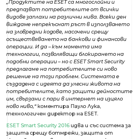
„Продуктите на ESET са многослойни и
предпазват потребителите от всички
видове заплахи на различни нива. Всеки ден
виждаме непрекъснат ръст в използването
на зловредни кодове, насочени срещу
осъществяването на банкови и финансови
операции. И да – към момента има
технологии, позволяващи блокирането на
подобни операции – но с ESET Smart Security
предлагаме на потребителите си ново
решение на този проблем. Системата е
създадена с идеята да улесни живота на
потребителите, като защити дейностите
им, свързани с пари в интернет на изцяло
ново ниво,“
коментира Пауло Лука,
технологичен директор на ESET.
ESET Smart Security 2016
идва и със система за
защита срещу ботмрежи, защита от