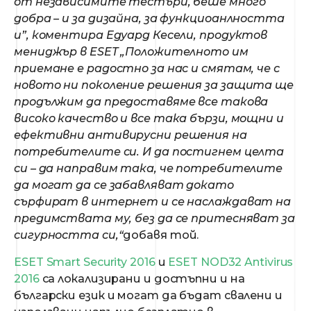
от независимите тестъри, беше много
добра – и за дизайна, за функциоанлността
и”, коментира Едуард Кесели, продуктов
мениджър в ESET „Положителното им
приемане е радостно за нас и смятам, че с
новото ни поколение решения за защита ще
продължим да предоставяме все такова
високо качество и все така бързи, мощни и
ефективни антивирусни решения на
потребителите си. И да постигнем целта
си – да направим така, че потребителите
да могат да се забавляват докато
сърфират в интернет и се наслаждават на
предимствата му, без да се притесняват за
сигурността си,“
добавя той.
ESET Smart Security 2016
и
ESET NOD32 Antivirus
2016
са локализирани и достъпни и на
български език и могат да бъдат свалени и