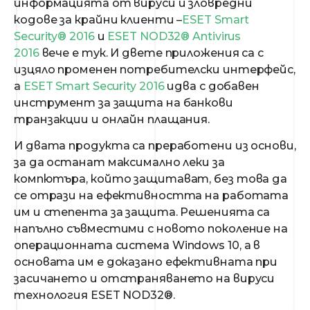
информацията от вируси и зловредни
кодове за крайни клиенти –
ESET Smart
Security® 2016
и
ESET NOD32® Antivirus
2016
вече е тук. И двете приложения са с
изцяло променен потребителски интерфейс,
а
ESET Smart Security 2016
идва с добавен
инструмент за защита на банкови
транзакции и онлайн плащания.
И двата продукта са преработени из основи,
за да останат максимално леки за
компютъра, който защитават, без това да
се отрази на ефективността на работата
им и степента за защита. Решенията са
напълно съвместими с новото поколение на
операционната система Windows 10, а в
основата им е доказано ефективната при
засичането и отстраняването на вируси
технология ESET NOD32®.