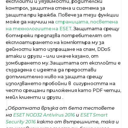
експлойти и уязвимости, родителски
контрол, защитна стена и система за
защита при кражба. Повече за тези функции
може да научиш на
страницата, посветена
на технологиите на ESET
. Защитата срещу
ботмрежи предпазва потребителят от
експлоатирането на компютъра му за
дейности като изпращане на спам, DDoS
атаки и други – или иначе казано, от
зомбирането му. Защитата от експлойти е
създадена с идеята да предостави
допълнително ниво на защита срещу
използването пробойни в сигурността на
често срещани приложения като PDF четци,
мейл клиенти и други .
„Обратната връзка от бета тестовете
на
ESET NOD32 Antivirus 2016
и
ESET Smart
Security 2016
както от вътрешните, така и