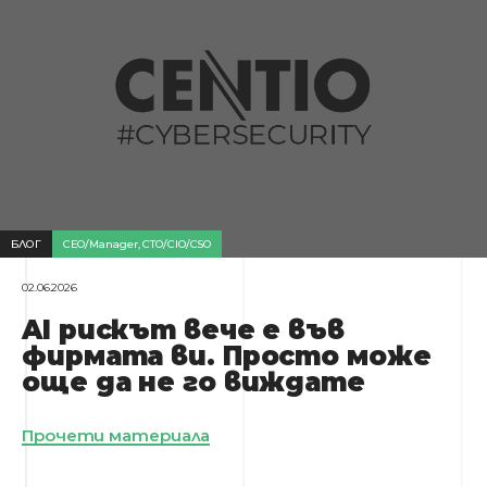
БЛОГ
CEO/Manager
,
CTO/CIO/CSO
02.06.2026
AI рискът вече е във
фирмата ви. Просто може
още да не го виждате
Прочети материала