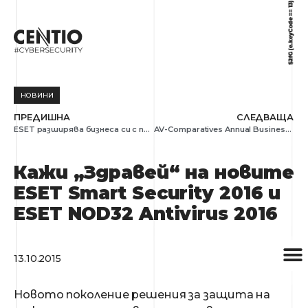
НОВИНИ
ПРЕДИШНА
СЛЕДВАЩА
ESET разширява бизнеса си с придобиването на решението за криптиране на данни DESlock+
AV-Comparatives Annual Business Review отличи отдалечената администрация, леснотата за работа и дизайна на бизнес решенията на ESET
Кажи „Здравей“ на новите
ESET Smart Security 2016 и
ESET NOD32 Antivirus 2016
13.10.2015
Новото поколение решения за защита на