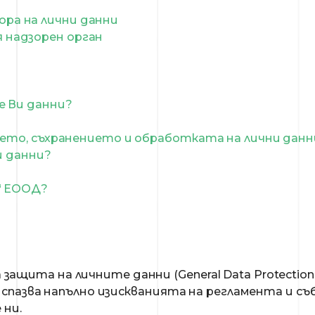
ра на лични данни
надзорен орган
е Ви данни?
нето, съхранението и обработката на лични данн
и данни?
“ ЕООД?
за защита на личните данни (General Data Protectio
спазва напълно изискванията на регламента и съб
 ни.