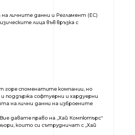
на личните данни и Регламент (ЕС)
изическите лица във връзка с
от горе споменатите компании, но
а и поддържа софтуерни и хардуерни
ита на лични данни на изброените
.
 Вие давате право на „Хай Компютърс“
ньори, които си сътрудничат с „Хай