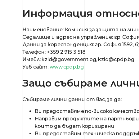
Информация относн
Наименование: Комисия за защита на ли
Седалище и адрес на управление: гр. София
Данни за кореспонденция: гр. София 1592, 
Телефон: +359 2 915 3 518
Имейл:
kzld@government.bg
,
kzld@cpdp.bg
Уеб сайт:
www.cpdp.bg
Защо събираме личн
Събираме лични данни от вас, за да:
Ви предоставяме по-високо качество
Направим продуктите на партньорит
които да бъдат коригирани
Ви предоставим техническа поддръж