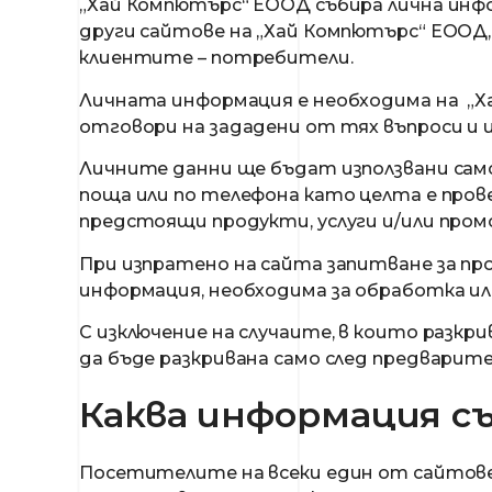
„Хай Компютърс“ ЕООД събира лична инфо
други сайтове на „Хай Компютърс“ ЕООД, 
клиентите – потребители.
Личната информация е необходима на „Х
отговори на зададени от тях въпроси и и
Личните данни ще бъдат използвани само
поща или по телефона като целта е пров
предстоящи продукти, услуги и/или пром
При изпратено на сайта запитване за про
информация, необходима за обработка или
С изключение на случаите, в които разкр
да бъде разкривана само след предварит
Каква информация съ
Посетителите на всеки един от сайтовет