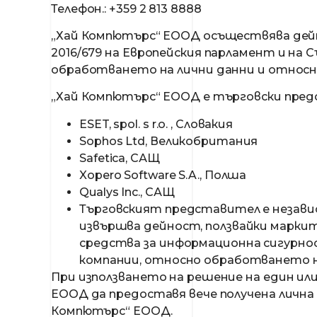
Телефон.: +359 2 813 8888
„Хай Компютърс“ ЕООД осъществява дейн
2016/679 на Европейския парламент и на 
обработването на лични данни и относн
„Хай Компютърс“ ЕООД е търговски пред
ESET, spol. s r.o. , Словакия
Sophos Ltd, Великобритания
Safetica, САЩ
Xopero Software S.A., Полша
Qualys Inc., САЩ
Търговският представител е независ
извършва дейност, ползвайки маркит
средства за информационна сигурнос
компании, относно обработването н
При използването на решение на един ил
ЕООД да предоставя вече получена лична 
Компютърс“ ЕООД.