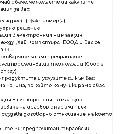
чай обаче, че желаете да закупите
ция за вас:
адрес(и), факс номер(а);
туерно решение
ция в електронния ни магазин,
, между „Хай Компютърс“ ЕООД и Вас се
анни.
т; отваряте ли или препращате
други проследяващи технологии (Google
onkey).
 продуктите и услугите си към вас,
 начина, по който комуникираме с вас
ция в електронния ни магазин,
исване на договор с нас или през
се създава договорно отношение, на което
пките Ви; предпочитан търговски