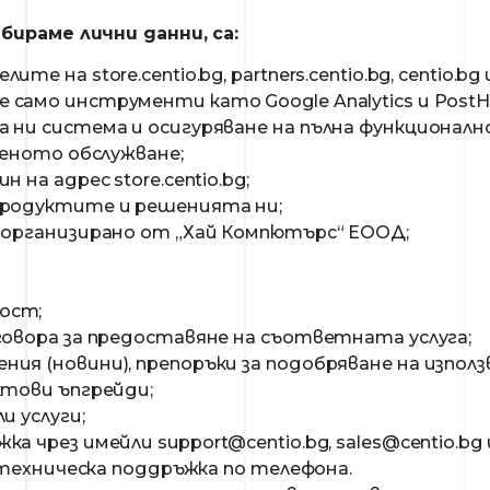
ираме лични данни, са:
е на store.centio.bg, partners.centio.bg, centio.bg
само инструменти като Google Analytics и PostH
 ни система и осигуряване на пълна функционал
беното обслужване;
 на адрес store.centio.bg;
продуктите и решенията ни;
 организирано от „Хай Компютърс“ ЕООД;
ост;
говора за предоставяне на съответната услуга;
ия (новини), препоръки за подобряване на изпол
ктови ъпгрейди;
и услуги;
жка чрез имейли
support@centio.bg
,
sales@centio.bg
а техническа поддръжка по телефона.