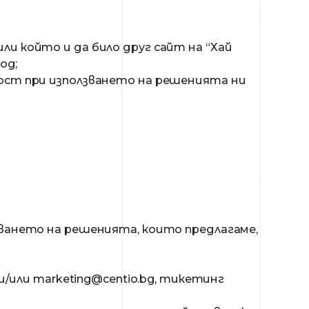
 или който и да било друг сайт на “Хай
og;
ност при използването на решенията ни
зването на решенията, които предлагаме,
и/или
marketing@centio.bg
, тикетинг