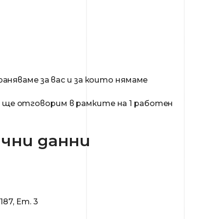
раняваме за вас и за които нямаме
ие ще отговорим в рамките на 1 работен
чни данни
87, Ет. 3