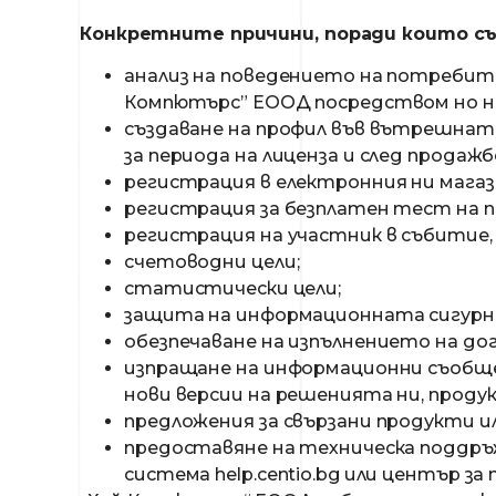
Конкретните причини, поради които съб
анализ на поведението на потребителит
Компютърс” ЕООД посредством но не 
създаване на профил във вътрешната
за периода на лиценза и след продаж
регистрация в електронния ни магазин
регистрация за безплатен тест на 
регистрация на участник в събитие,
счетоводни цели;
статистически цели;
защита на информационната сигурн
обезпечаване на изпълнението на до
изпращане на информационни съобщен
нови версии на решенията ни, проду
предложения за свързани продукти ил
предоставяне на техническа поддръ
система help.centio.bg или център з