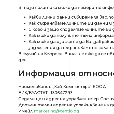
В тази политика може да намерите инфо
Какви лични данни събираме за вас, п
Как съхраняваме личните Ви данни и з
С кого и защо споделяме личните Ви 
Как може да получите пълна информац
Как може да изискате да Ви „забравим
задължения да съхраняваме по силата
В случай на въпроси, Винаги може да се о
ден.
Информация относн
Наименование „Хай Компютърс“ ЕООД
ЕИК/БУЛСТАТ : 130647293
Седалище и адрес на управление: гр. София,
Допълнителен адрес на упражняване на дей
Имейл:
marketing@centio.bg