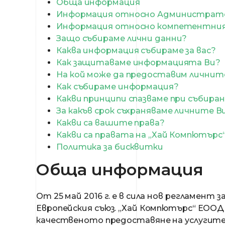
Обща информация
Информация относно Администрато
Информация относно компетентния 
Защо събираме лични данни?
Каква информация събираме за вас?
Как защитаваме информацията Ви?
На кой може да предоставим личнит
Как събираме информация?
Какви принципи спазваме при събира
За какъв срок съхраняваме личните В
Какви са вашите права?
Какви са правата на „Хай Компютърс
Политика за бисквитки
Обща информация
От 25 май 2016 г. е в сила нов регламент 
Европейския съюз. „Хай Компютърс“ ЕООД 
качественото предоставяне на услугите