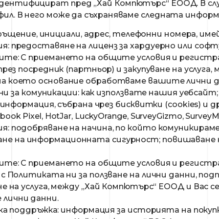
дентифицират пред „Хай Компютърс“ ЕООД. В слу
ил. В него може да съхраняваме следната информа
ъщение, инициали, адрес, телефонни номера, имейл 
я: предоставяне на лиценз за хардуерно или соф
ите: С приемането на общите условия и регистра
през посредник (партньор) и закупуване на услуга
на което основание обработваме вашите лични д
ни за комуникации: как използвате нашия уебсай
нформация, събрана чрез бисквитки (cookies) и 
ebook Pixel, HotJar, LuckyOrange, SurveyGizmo, SurveyM
я: подобряване на начина, по който комуникираме
е на информационната сигурност; повишаване на
ите: С приемането на общите условия и регистра
с Политиката ни за ползване на лични данни, подп
не на услуга, между „Хай Компютърс“ ЕООД и Вас 
лични данни.
ка поддръжка: информация за историята на поку