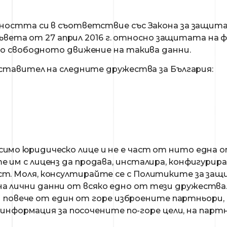
остта си в съответствие със Закона за защита 
Съвета от 27 април 2016 г. относно защитата на ф
о свободното движение на такива данни.
ставител на следните дружества за България:
имо юридическо лице и не е част от нито една 
е им с лиценз да продава, инсталира, конфигурир
т. Моля, консултирайте се с Политиките за защ
а лични данни от всяко едно от тези дружества
и повече от един от горе изброените партньори,
информация за посочените по-горе цели, на парт