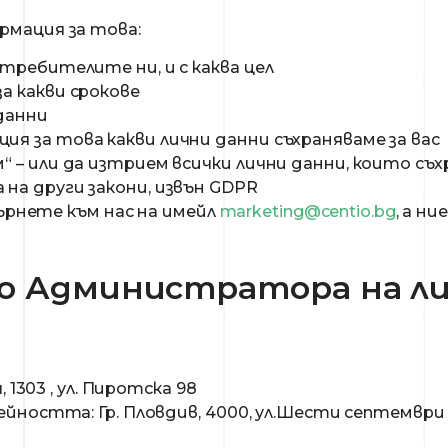
рмация за това:
отребителите ни, и с каква цел
а какви срокове
данни
ия за това какви лични данни съхраняваме за вас
“ – или да изтрием всички лични данни, които съх
 на други закони, извън GDPR
бърнете към нас на имейл
marketing@centio.bg
, а н
о Администратора на ли
 1303 , ул. Пиротска 98
ността: Гр. Пловдив, 4000, ул.Шести септември 1