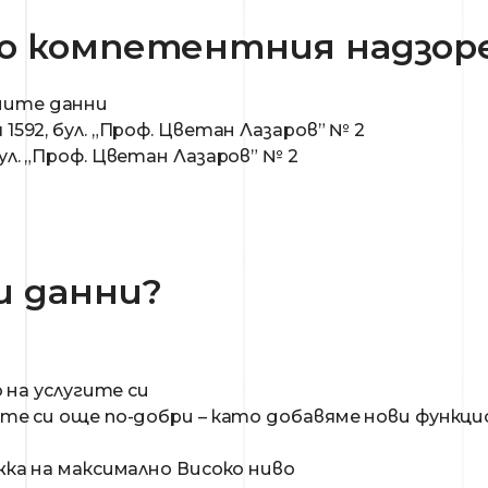
о компетентния надзоре
чните данни
 1592, бул. „Проф. Цветан Лазаров” № 2
бул. „Проф. Цветан Лазаров” № 2
и данни?
 на услугите си
е си още по-добри – като добавяме нови функцио
ка на максимално Високо ниво