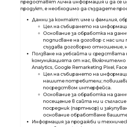
предоставят лична информация и да се и
продукт, е необходимо да създадете проф
Данни за контакт: име и фамилия, обр
Цел на събирането на информаци
Основание за обработка на данн
подписване на договор с нас или 
създава договорно отношение, 
Ползване на уебсайта и средствата 
комуникацията от нас, включително и
Analytics, Google Remarketing Pixel, Fac
Цел на събирането на информаци
нашите потребители; повишаван
посредством интерфейса.
Основание за обработка на данн
посещение в сайта ни и съгласие 
посредник (партньор) и закупува
основание обработваме вашите 
Информация за продажби и техничес