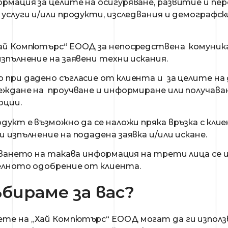
рмация за целите на осигуряване, развитие и пе
услуги и/или продукти, изследвания и демографс
ай Компютърс“ ЕООД за непосредствена комуника
зпълнение на заявени техни искания.
 при дадено съгласие от клиента и за целите н
еждане на проучване и информиране или получава
оции.
дукт е възможно да се наложи пряка връзка с кли
 изпълнение на подадена заявка и/или искане.
иването на такава информация на трети лица се и
елното одобрение от клиента.
бираме за вас?
е на „Хай Компютърс“ ЕООД могат да ги използв