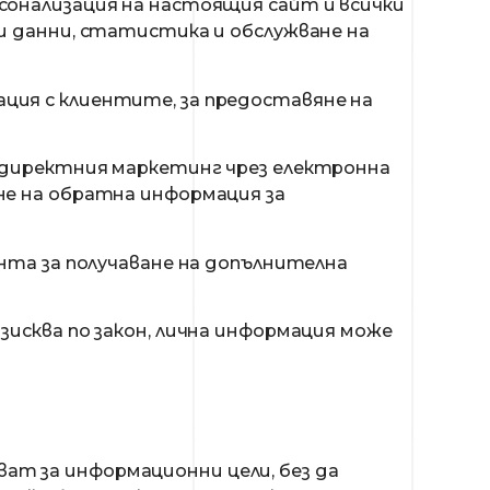
рсонализация на настоящия сайт и всички
ки данни, статистика и обслужване на
ция с клиентите, за предоставяне на
а директния маркетинг чрез електронна
не на обратна информация за
ента за получаване на допълнителна
зисква по закон, лична информация може
ат за информационни цели, без да