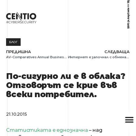
БЛОГ
ПРЕДИШНА
СЛЕДВАЩА
AV-Comparatives Annual Business Review отличи отдалечената администрация, леснотата за работа и дизайна на бизнес решенията на ESET
Интернет е започнал с обмена на две букви. Днес той променя милиони животи
По-сигурно ли е в облака?
Отговорът се крие във
всеки потребител.
21.10.2015
Статистиката е еднозначна
– над