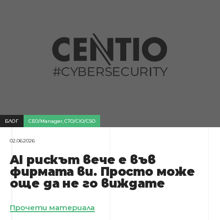
БЛОГ
CEO/Manager
,
CTO/CIO/CSO
02.06.2026
AI рискът вече е във
фирмата ви. Просто може
още да не го виждате
Прочети материала