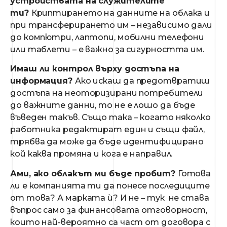
устройствата на служителите
ти?
Криптирането на данните на облака и
при трансферирането им – независимо дали
до компютри, лаптопи, мобилни телефони
или таблети – е важно за сигурността им.
Имаш ли контрол върху достъпа на
информация?
Ако искаш да предотвратиш
достъпа на неоторизирани потребители
до важните данни, то не е лошо да бъде
въведен такъв. Също така – когато няколко
работника редактират един и същи файл,
трябва да може да бъде идентифицирано
кой каква промяна и кога е направил.
Ами, ако облакът ми бъде пробит?
Готова
ли е компанията ти да понесе последиците
от това? А марката ѝ? И не – тук не става
въпрос само за финансовата отговорност,
които най-вероятно са част от договора с