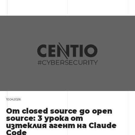
10.04.2026
От closed source до open
source: 3 урока от
изтеклия агент на Claude
Code