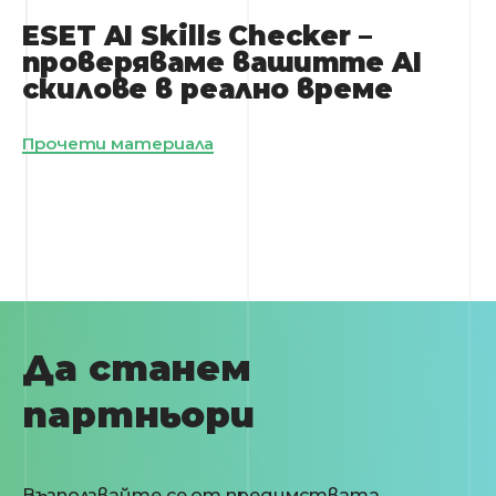
ESET AI Skills Checker –
проверяваме вашитте AI
скилове в реално време
Прочети материала
Да станем
партньори
Възползвайте се от предимствата