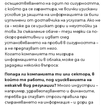
осъществяването на одит по сигурността,
с който да се гарантира, че всички изискани
условия за защита на информацията са били
изпълнени от доставчика на услугата. Ако не
са – може да се изискат дори и неустойки за
това. За съжаление обаче – тези мерки са по-
скоро реактивни и идват след
установяването на пробив в сигурността –
а не предпазват от него.
Когато компанията ти мигрира
информацията си в облака, може да си
зададеш няколко въпроса:
Попада ли компанията ти или сектора, в
който тя работи, под изискванията на
някакъв вид регулации?
Много индустрии –
например, здравеопазването и финансите,
трябва да спазват строги правила при
съхраняването на информация – и дори да