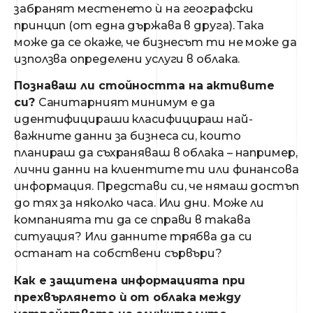
забранят местенето ѝ на географски
принцип (от една държава в друга). Така
може да се окаже, че бизнесът ти не може да
използва определени услуги в облака.
Познаваш ли стойността на активите
си?
Санитарният минимум е да
идентифицираши класифицираш най-
важните данни за бизнеса си, които
планираш да съхраняваш в облака – например,
лични данни на клиентите ти или финансова
информация. Представи си, че нямаш достъп
до тях за няколко часа. Или дни. Може ли
компанията ти да се справи в такава
ситуация? Или данните трябва да си
останат на собствени сървъри?
Как е защитена информацията при
прехвърлянето ѝ от облака между