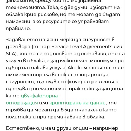
заплахите, срещу които е изправена
технологията. Така, с две думи: изборът на
облака крие рискове, но те могат да бъдат
намалени, ако ресурсите се управляват
правилно.
Задаването на ясни мерки за сигурност в
договора (т. нар. Service Level Agreements или
SLA), които се подписват с доставчиците на
услуги в облака, е задължителен минимум при
избор на такава услуга. Ако компанията ти е
имплементирала високи стандарти за
сигурност, използва софтуерни решения и
използва допълнителни практики за защита
като
дву-факторна
оторизация
или
криптиране на данни
, те
трябва да могат да бъдат запазени като
политики и при преминаване в облака.
Естествено, има и други опции – например