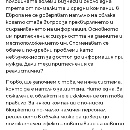
половината големи бизнеси и около една
трета от по-малките и средни компании в
Европа не се доверяват напълно на облака,
когато става въпрос за прехвърлянето и
съхраняването на информация. Основното
им притеснение: сигурността на данните и
местоположението им. Споменават се
обаче и по-дребни проблеми като
невъзможност за достъп до информация при
нужда. Дали тези притеснения са
реалистични?
Първо, ще започнем с това, че няма система,
която да е напълно защитена. Нито една. За
съжаление, облакът не е изключение от това
правило. За някои компании с по-ниски
бюджети и по-малко наличен персонал,
решението в облака може да доведе до
положителен ефект – повишаване на нивото