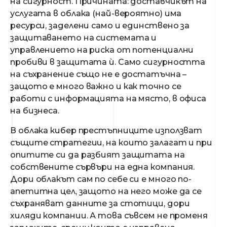
на сигурност. Причината: доставчикът на
услугата в облака (най-вероятно) има
ресурси, заделени само и единствено за
защитаването на системата и
управлението на риска от потенциални
пробиви в защитата ѝ. Само сигурността
на съхранение също не е достатъчна –
защото е много важно и как точно се
работи с информацията на място, в офиса
на бизнеса.
В облака кибер престъпниците използват
същите стратегии, на които залагат и при
опитите си да разбият защитата на
собствените сървъри на една компания.
Дори облакът сам по себе си е много по-
апетитна цел, защото на него може да се
съхраняват данните за стотици, дори
хиляди компании. А това съвсем не променя