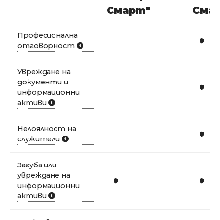
Смарт"​
Сма
Професионална
отговорност
Увреждане на
документи и
информационни
активи
Нелоялност на
служители
Загуба или
увреждане на
информационни
активи