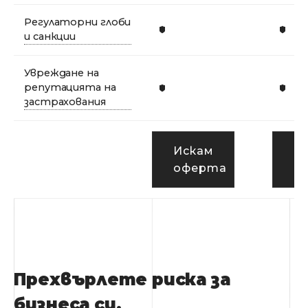
Регулаторни глоби
и санкции
Увреждане на
репутацията на
застрахования
Искам
И
оферта
о
Прехвърлете риска за
бизнеса си.