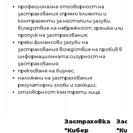
професионална отговорност на
застрахования спрямо клиенти и
контрагенти за настъпили загуби,
вследствие на небрежност, грешка или
пропуск на застрахования;
преки финансови загуби на
застрахования вследствие на пробив в
информационната сигурност на
застрахования;
прекъсване на бизнес;
наложени на застрахования
регулаторни глоби и санкции;
отговорност към трети лица.
Застраховка
Заст
"Кибер
"Киб