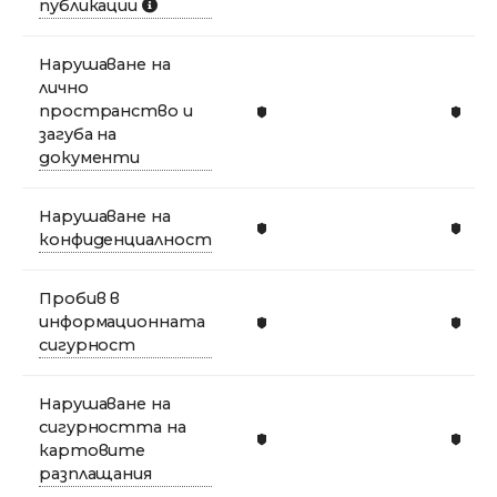
публикации
Нарушаване на
лично
пространство и
загуба на
документи
Нарушаване на
конфиденциалност
Пробив в
информационната
сигурност
Нарушаване на
сигурността на
картовите
разплащания