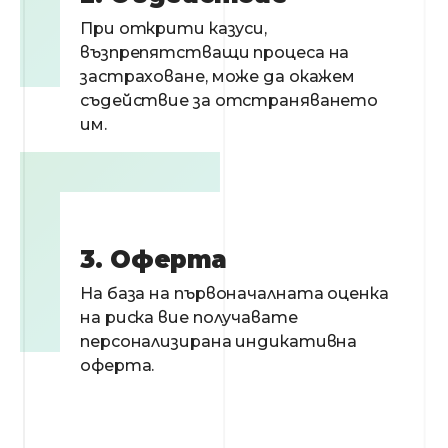
При открити казуси,
възпрепятстващи процеса на
застраховане, може да окажем
съдействие за отстраняването
им.
3. Оферта
На база на първоначалната оценка
на риска вие получавате
персонализирана индикативна
оферта.