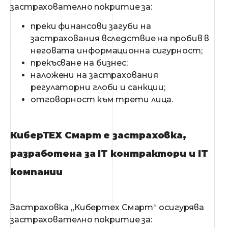
застрахователно покритие за:
преки финансови загуби на
застрахования вследствие на пробив в
неговата информационна сигурност;
прекъсване на бизнес;
наложени на застрахования
регулаторни глоби и санкции;
отговорност към трети лица.
КиберТЕХ Смарт е застраховка,
разработена за IT контрактори и IT
компании
Застраховка „Кибертех Смарт“ осигурява
застрахователно покритие за: