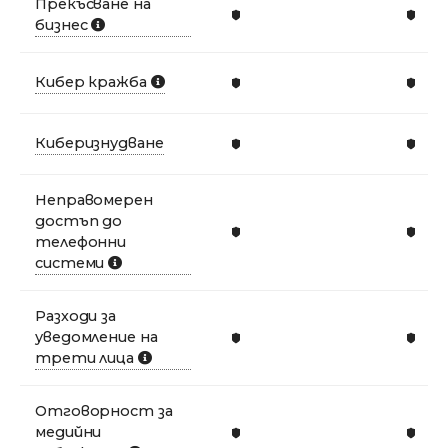
Прекъсване на
бизнес
Кибер кражба
Киберизнудване
Неправомерен
достъп до
телефонни
системи
Разходи за
уведомление на
трети лица
Отговорност за
медийни