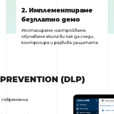
2. Имплементираме
безплатно демо
Инсталираме, настройваме,
обучаваме екипа ви как да следи,
контролира и развива защитата.
PREVENTION (DLP)
 съвременна