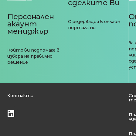
сделките Ви
О
Персонален
С резервация в онлайн
п
акаунт
портала ни
мениджър
За
по
Който ви подпомага в
лиц
избора на правилно
сд
решение
ус
Контакти
Сп
те
По
ли
По