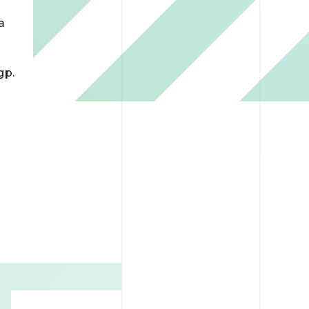
а
др.