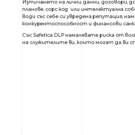
Изтичането на лични данни, договори, д
планове, сорс код или интелектуална с
води със себе си увредена репутация, на
конкурентоспособност и финансови санк
Със Safetica DLP намалявате риска от во
на служителите ви, които могат да ви с