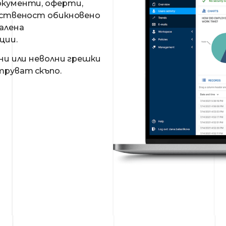
окументи, оферти,
обственост обикновено
малена
ции.
лни или неволни грешки
труват скъпо.