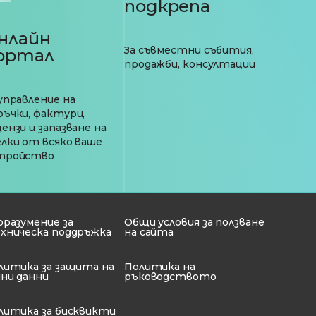
подкрепа
нлайн
За съвместни събития,
ортал
продажби, консултации
 управление на
ръчки, фактури,
ензи и запазване на
елки от всяко ваше
тройство
оразумение за
Общи условия за ползване
хническа поддръжка
на сайта
литика за защита на
Политика на
чни данни
ръководството
литика за бисквикти