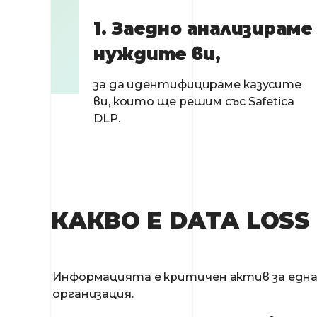
1. Заедно анализираме
нуждите ви,
за да идентифицираме казусите
ви, които ще решим със Safetica
DLP.
КАКВО Е DATA LOSS 
Информацията е критичен актив за една
организация.