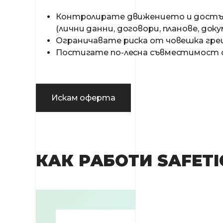
Контролирате движението и достъп
(лични данни, договори, планове, доку
Ограничавате риска от човешка гре
Постигате по-лесна съвместимост с 
Искам оферта
КАК РАБОТИ SAFETI