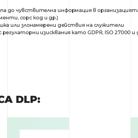
а до чувствителна информация в организацият
менти, сорс код и др.)
шка или злонамерени действия на служители
регулаторни изисквания като GDPR, ISO 27000 и 
CA DLP: