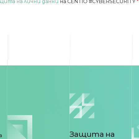
щита на лични данни
на CENTIO #CYBERSECURITY
*
Защита на
а