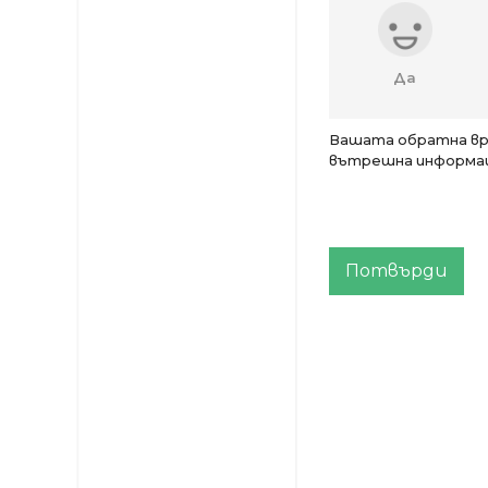
Да
Вашата обратна връ
вътрешна информаци
Потвърди