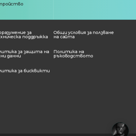
тройство
оразумение за
Общи условия за ползване
хническа поддръжка
на сайта
литика за защита на
Политика на
чни данни
ръководството
литика за бисквикти