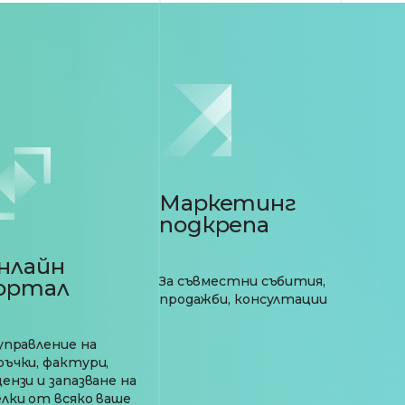
Маркетинг
подкрепа
нлайн
За съвместни събития,
ортал
продажби, консултации
 управление на
ръчки, фактури,
ензи и запазване на
елки от всяко ваше