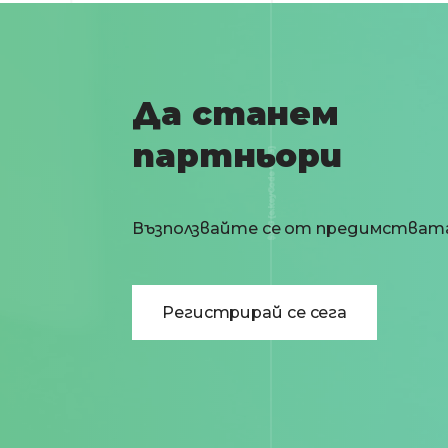
Да станем
партньори
Възползвайте се от предимстват
Регистрирай се сега