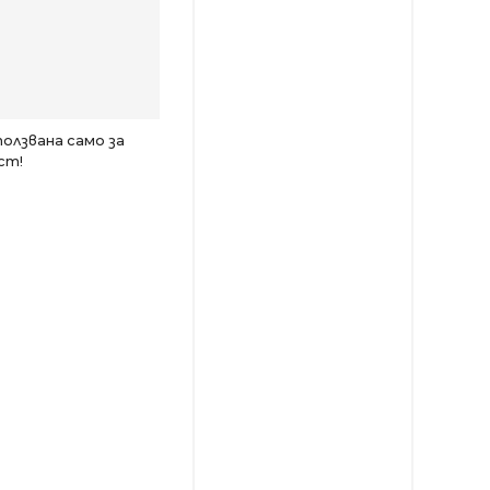
олзвана само за
ст!