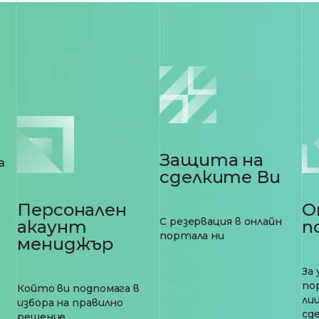
Защита на
а
сделките Ви
О
Персонален
С резервация в онлайн
п
акаунт
портала ни
мениджър
За
по
Който ви подпомага в
лиц
избора на правилно
сд
решение