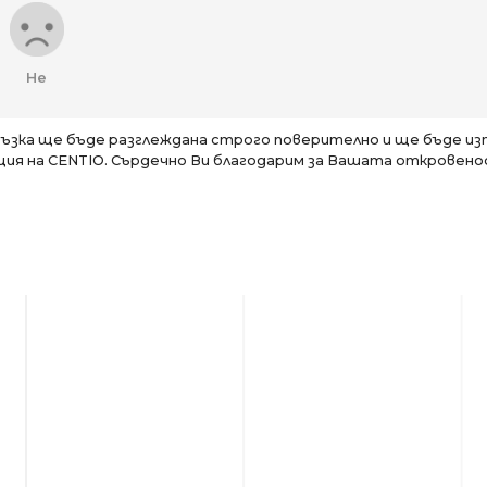
Не
зка ще бъде разглеждана строго поверително и ще бъде изп
я на CENTIO. Сърдечно Ви благодарим за Вашата откровено