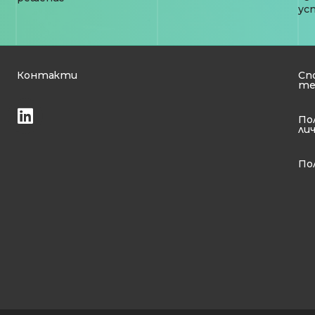
ус
Контакти
Сп
те
По
ли
По